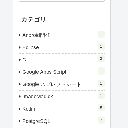
カテゴリ
1
Android開発
1
Eclipse
3
Git
1
Google Apps Script
1
Google スプレッドシート
1
ImageMagick
5
Kotlin
2
PostgreSQL