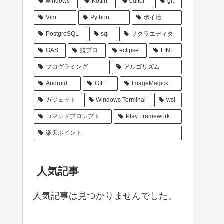
windows
Kotlin
editor
git
Vim
Python
ポイ活
PostgreSQL
sql
サクラエディタ
GAS
競プロ
eclipse
LINE
プログラミング
アルゴリズム
Android
GIF
ImageMagick
ガジェット
Windows Terminal
wsl
コマンドプロンプト
Play Framework
楽天ポイント
人気記事
人気記事は見つかりませんでした。